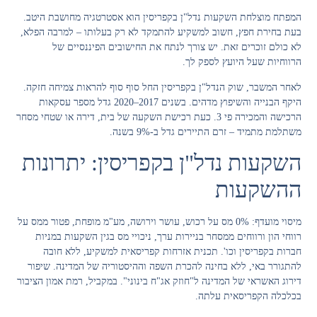
המפתח מוצלחת השקעות נדל"ן בקפריסין הוא אסטרטגיה מחושבת היטב.
בעת בחירת חפץ, חשוב למשקיע להתמקד לא רק בעלותו – למרבה הפלא,
לא כולם זוכרים זאת.
יש צורך לנתח את החישובים הפיננסיים של
הרווחיות שעל היועץ לספק לך.
לאחר המשבר, שוק הנדל"ן בקפריסין החל סוף סוף להראות צמיחה חזקה.
היקף הבנייה והשיפוץ מדהים. בשנים 2017–2020 גדל מספר עסקאות
הרכישה והמכירה פי 3. כעת רכישת השקעה של בית, דירה או שטחי מסחר
משתלמת מתמיד – זרם התיירים גדל ב-9% בשנה.
השקעות נדל"ן בקפריסין: יתרונות
ההשקעות
מיסוי מועדף: 0% מס על רכוש, עושר וירושה, מע"מ מופחת, פטור ממס על
רווחי הון ורווחים ממסחר בניירות ערך, ניכויי מס בגין השקעות במניות
חברות בקפריסין וכו'. תכנית אזרחות קפריסאית למשקיע, ללא חובה
להתגורר באי, ללא בחינה להכרת השפה וההיסטוריה של המדינה. שיפור
דירוג האשראי של המדינה ל"חוזק אג"ח בינוני". במקביל, רמת אמון הציבור
בכלכלה הקפריסאית עלתה.