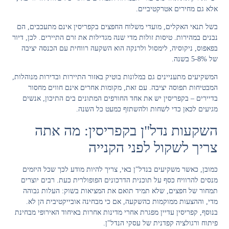
אלא גם מחירים אטרקטיביים.
בשל תנאי האקלים, מועדי משלוח החפצים בקפריסין אינם מתעכבים, הם
נבנים במהירות. טיסות זולות מדי שנה מגדילות את זרם התיירים. לכן, דיור
בפאפוס, ניקוסיה, לימסול ולרנקה הוא השקעה רווחית עם הכנסה יציבה
של 5-8% בשנה.
המשקיעים מתעניינים גם במלונות בוטיק באזור התיירות ובדירות מנוהלות,
המבטיחות תפוסה יציבה. עם זאת, מקומות אחרים אינם חווים מחסור
בדיירים – בקפריסין יש את אחד החורפים המתונים בים התיכון, אנשים
מגיעים לכאן כדי לשחות ולהשתזף כמעט כל השנה.
השקעות נדל"ן בקפריסין: מה אתה
צריך לשקול לפני הקנייה
כמובן, כאשר משקיעים בנדל"ן באי, צריך להיות מודע לכך שכל היזמים
מנסים להרוויח כסף על תוכנית הדרכונים הפופולרית כעת. רבים יוצרים
תמחור של חפצים, שלא תמיד תואם את המציאות בשוק: העלות גבוהה
מדי, וההצעות ממוקמות כהשקעה, אם כי מבחינה אובייקטיבית הן לא.
בנוסף, קפריסין עדיין מפגרת אחרי מדינות אחרות באיחוד האירופי מבחינת
פיתוח ורגולציה קפדנית של עסקי הנדל"ן.