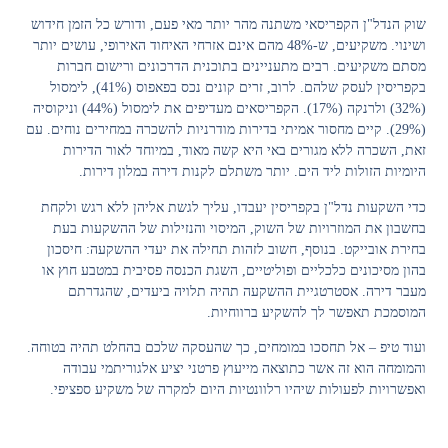
שוק הנדל"ן הקפריסאי משתנה מהר יותר מאי פעם, ודורש כל הזמן חידוש
ושינוי. משקיעים, ש-48% מהם אינם אזרחי האיחוד האירופי, עושים יותר
מסתם משקיעים. רבים מתעניינים בתוכנית הדרכונים ורישום חברות
בקפריסין לעסק שלהם. לרוב, זרים קונים נכס בפאפוס (41%), לימסול
(32%) ולרנקה (17%). הקפריסאים מעדיפים את לימסול (44%) וניקוסיה
(29%). קיים מחסור אמיתי בדירות מודרניות להשכרה במחירים נוחים. עם
זאת, השכרה ללא מגורים באי היא קשה מאוד, במיוחד לאור הדירות
היומיות הזולות ליד הים. יותר משתלם לקנות דירה במלון דירות.
כדי השקעות נדל"ן בקפריסין יעבדו, עליך לגשת אליהן ללא רגש ולקחת
בחשבון את המוזרויות של השוק, המיסוי והנזילות של ההשקעות בעת
בחירת אובייקט.
בנוסף, חשוב לזהות תחילה את יעדי ההשקעה: חיסכון
בהון מסיכונים כלכליים ופוליטיים, השגת הכנסה פסיבית במטבע חוץ או
מעבר דירה.
אסטרטגיית ההשקעה תהיה תלויה ביעדים, שהגדרתם
המוסמכת תאפשר לך להשקיע ברווחיות.
ועוד טיפ – אל תחסכו במומחים, כך שהעסקה שלכם בהחלט תהיה בטוחה.
והמומחה הוא זה אשר כתוצאה מייעוץ פרטני יציע אלגוריתמי עבודה
ואפשרויות לפעולות שיהיו רלוונטיות היום למקרה של משקיע ספציפי.