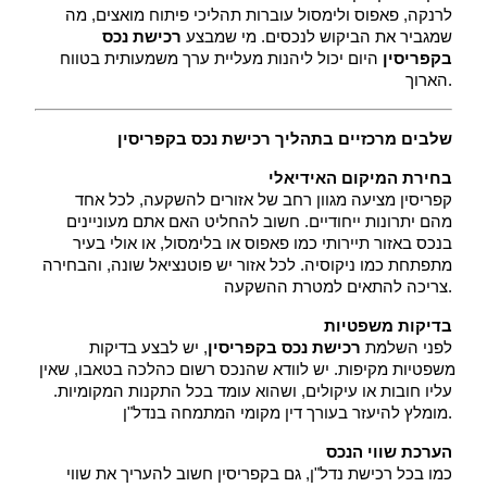
לרנקה, פאפוס ולימסול עוברות תהליכי פיתוח מואצים, מה 
שמגביר את הביקוש לנכסים. מי שמבצע 
רכישת נכס 
בקפריסין
 היום יכול ליהנות מעליית ערך משמעותית בטווח 
הארוך.
שלבים מרכזיים בתהליך רכישת נכס בקפריסין
בחירת המיקום האידיאלי
 קפריסין מציעה מגוון רחב של אזורים להשקעה, לכל אחד 
מהם יתרונות ייחודיים. חשוב להחליט האם אתם מעוניינים 
בנכס באזור תיירותי כמו פאפוס או בלימסול, או אולי בעיר 
מתפתחת כמו ניקוסיה. לכל אזור יש פוטנציאל שונה, והבחירה 
צריכה להתאים למטרת ההשקעה.
בדיקות משפטיות
 לפני השלמת 
רכישת נכס בקפריסין
, יש לבצע בדיקות 
משפטיות מקיפות. יש לוודא שהנכס רשום כהלכה בטאבו, שאין 
עליו חובות או עיקולים, ושהוא עומד בכל התקנות המקומיות. 
מומלץ להיעזר בעורך דין מקומי המתמחה בנדל"ן.
הערכת שווי הנכס
 כמו בכל רכישת נדל"ן, גם בקפריסין חשוב להעריך את שווי 