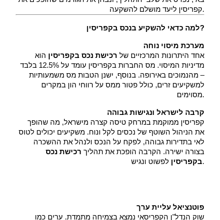
קפריסין ליעד מושלם להשקעה.
למה כדאי להשקיע בנכס בקפריסין?
מערכת מיסוי נוחה
 אחד היתרונות המרכזיים של 
רכישת נכס בקפריסין
 הוא 
מדיניות המיסוי. מס החברות בקפריסין עומד על 12.5% בלבד 
– מהנמוכים באירופה. בנוסף, ישנן הטבות מס משמעותיות 
למשקיעים זרים, כולל פטור ממס על רווחי הון במקרים 
מסוימים.
קרבה לישראל ונגישות גבוהה
 קפריסין ממוקמת במרחק טיסה קצרה מישראל, מה שהופך 
את הניהול השוטף של נכסים לקל ונוח. משקיעים יכולים לטוס 
לאי בתדירות גבוהה, לפקח על הנכס ולנהל את ההשכרה 
בצורה ישירה. הקרבה הופכת את תהליך 
רכישת נכס 
 לפשוט ונגיש.
בקפריסין
פוטנציאל עליית ערך
 שוק הנדל"ן הקפריסאי נמצא בצמיחה מתמדת. ערים כמו 