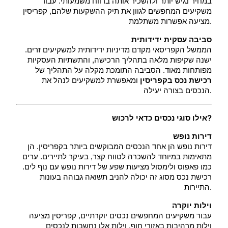
במחיר נגיש יותר ולהשכיר אותה ברווח משמעותי. עבור 
משקיעים המחפשים לגוון את תיק ההשקעות שלהם, קפריסין 
מציעה אפשרות משתלמת.
סביבה עסקית ידידותית
 הממשל הקפריסאי מקדם מדיניות ידידותית למשקיעים זרים. 
ישנה שקיפות מלאה בתהליך הרכישה, והתשתיות העסקיות 
מפותחות מאוד. הסביבה התומכת מקלה על התהליך של 
רכישת נכס בקפריסין
 ומאפשרת למשקיעים לנהל את 
הנכסים בצורה יעילה.
אילו סוגי נכסים כדאי לרכוש?
דירות נופש
 דירות נופש הן אחד הנכסים המבוקשים ביותר בקפריסין. הן 
מתאימות במיוחד להשכרה לטווח קצר, בעיקר לתיירים. ערים 
כמו פאפוס ולימסול מציעות שפע של דירות נופש עם נוף לים. 
רכישת נכס מסוג זה יכולה להניב תשואה גבוהה בעונות 
התיירות.
וילות יוקרה
 עבור משקיעים המחפשים נכסים יוקרתיים, קפריסין מציעה 
וילות מרהיבות באזורי חוף. וילות אלו נחשבות לנכסים 