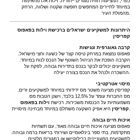
כפרי, המציעות חווית מגורים ייחודית. וילות אלו מתאימות 
במיוחד לתיירים המחפשים חופשה שקטה ושלווה, הרחק 
מהמולת העיר.
היתרונות למשקיעים ישראלים ברכישת וילות בפאפוס 
קפריסין
קרבה גאוגרפית ונגישות
 פאפוס נמצאת במרחק טיסה קצר של כשעה וחצי מישראל. 
הקרבה הופכת את הניהול השוטף של הנכס לנוח במיוחד. 
משקיעים יכולים לבקר בנכס בתדירות גבוהה, לפקח על 
ההשכרה ולנהל את הנכס בצורה יעילה.
מיסוי אטרקטיבי
 קפריסין מציעה משטר מס ידידותי במיוחד למשקיעים זרים. 
מס החברות עומד על 12.5% בלבד, וישנן הטבות מס 
משמעותיות על הכנסות משכירות. רכישת 
וילות בפאפוס 
 היא אפיק השקעה משתלם במיוחד מבחינה מיסויית.
קפריסין
איכות חיים גבוהה
 פאפוס מציעה איכות חיים גבוהה מאוד, עם תשתיות 
מתקדמות, בתי ספר בינלאומיים ושירותי בריאות ברמה גבוהה. 
למשקיעים המעוניינים ברילוקיישן או במגורים חלקיים 