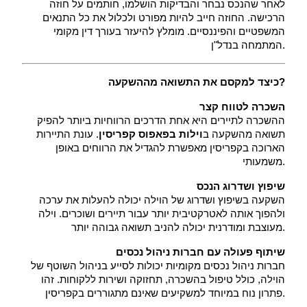
 לאחר שהנכס נבחר והבדיקות הושלמו, חותמים על חוזה 
הרכישה. החוזה חייב להיות מפורט ולכלול את כל התנאים 
המשפטיים והפיננסיים. מומלץ להיעזר בעורך דין מקומי 
המתמחה בנדל"ן.
כיצד למקסם את התשואה מההשקעה?
השכרה לטווח קצר
 ההשכרה לתיירים היא אחת הדרכים הרווחיות ביותר להפיק 
תשואה מהשקעה ב
וילות בפאפוס קפריסין
. עונת התיירות 
הארוכה בקפריסין מאפשרת להגדיל את הרווחים באופן 
משמעותי.
שיפוץ ושדרוג הנכס
 השקעה בשיפוץ ושדרוג של הוילה יכולה להעלות את ערכה 
ולהפוך אותה לאטרקטיבית יותר עבור תיירים ושוכרים. וילה 
מעוצבת ומודרנית יכולה להניב תשואה גבוהה יותר.
שיתוף פעולה עם חברות ניהול נכסים
 חברות ניהול נכסים מקומיות יכולות לסייע בניהול השוטף של 
הוילה, כולל טיפול בהשכרה, תחזוקה ושירות ללקוחות. זהו 
פתרון נוח במיוחד למשקיעים שאינם מתגוררים בקפריסין.